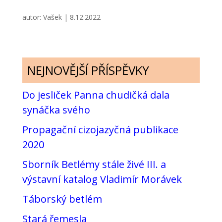
autor:
Vašek
|
8.12.2022
NEJNOVĚJŠÍ PŘÍSPĚVKY
Do jesliček Panna chudičká dala
synáčka svého
Propagační cizojazyčná publikace
2020
Sborník Betlémy stále živé III. a
výstavní katalog Vladimír Morávek
Táborský betlém
Stará řemesla