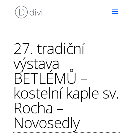
27. tradiční
výstava
BETLÉMŮ –
kostelní kaple sv.
Rocha –
Novosedly