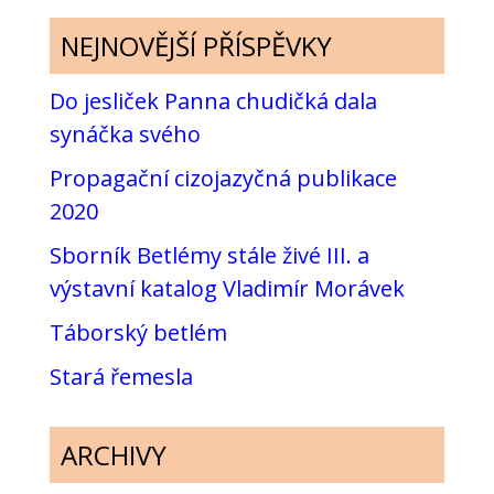
NEJNOVĚJŠÍ PŘÍSPĚVKY
Do jesliček Panna chudičká dala
synáčka svého
Propagační cizojazyčná publikace
2020
Sborník Betlémy stále živé III. a
výstavní katalog Vladimír Morávek
Táborský betlém
Stará řemesla
ARCHIVY