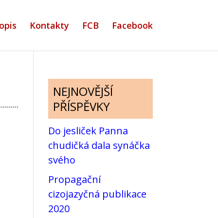
opis
Kontakty
FCB
Facebook
NEJNOVĚJŠÍ
PŘÍSPĚVKY
Do jesliček Panna
chudičká dala synáčka
svého
Propagační
cizojazyčná publikace
2020