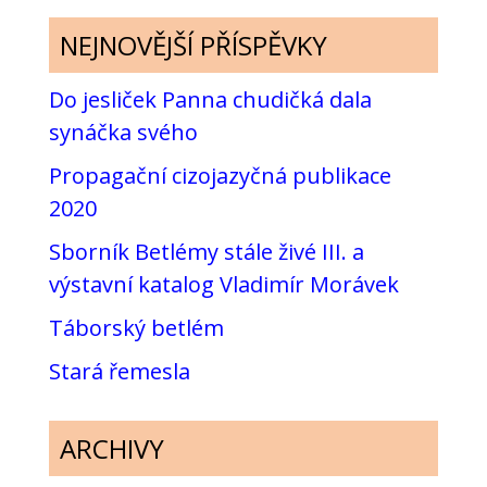
NEJNOVĚJŠÍ PŘÍSPĚVKY
Do jesliček Panna chudičká dala
synáčka svého
Propagační cizojazyčná publikace
2020
Sborník Betlémy stále živé III. a
výstavní katalog Vladimír Morávek
Táborský betlém
Stará řemesla
ARCHIVY