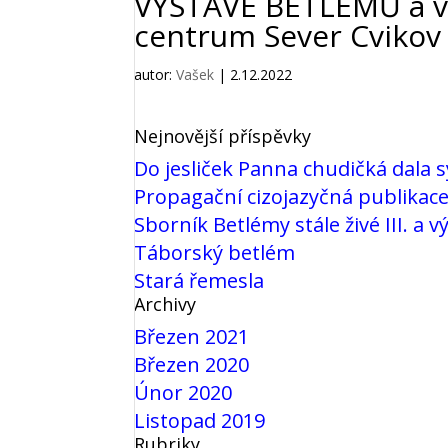
VÝSTAVE BETLÉMŮ a vá
centrum Sever Cvikov
autor:
Vašek
|
2.12.2022
Nejnovější příspěvky
Do jesliček Panna chudičká dala 
Propagační cizojazyčná publikac
Sborník Betlémy stále živé III. a 
Táborský betlém
Stará řemesla
Archivy
Březen 2021
Březen 2020
Únor 2020
Listopad 2019
Rubriky