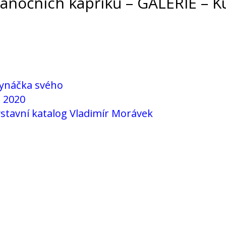
nočních kapříků – GALERIE – Ku
synáčka svého
e 2020
výstavní katalog Vladimír Morávek