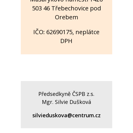
503 46 Třebechovice pod
Orebem
IČO: 62690175, neplátce
DPH
Předsedkyně ČSPB z.s.
Mgr. Silvie Dušková
silvieduskova@centrum.cz