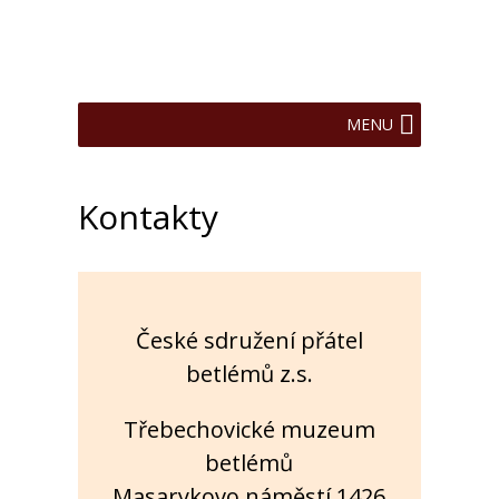
MENU
Kontakty
České sdružení přátel
betlémů z.s.
Třebechovické muzeum
betlémů
Masarykovo náměstí 1426