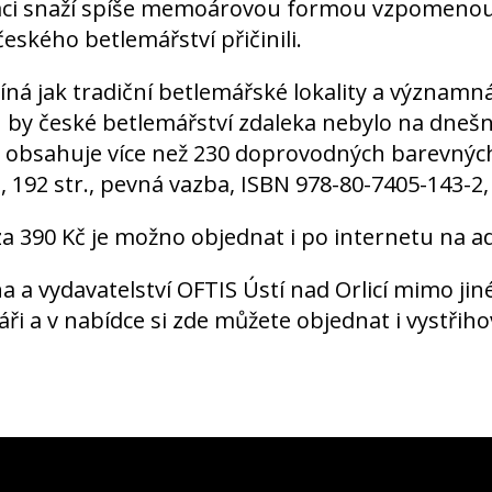
aci snaží spíše memoárovou formou vzpomenout 
českého betlemářství přičinili.
ná jak tradiční betlemářské lokality a významn
 by české betlemářství zdaleka nebylo na dnešn
 obsahuje více než 230 doprovodných barevných
, 192 str., pevná vazba, ISBN 978-80-7405-143-2,
a 390 Kč je možno objednat i po internetu na a
a a vydavatelství OFTIS Ústí nad Orlicí mimo jin
ři a v nabídce si zde můžete objednat i vystřiho