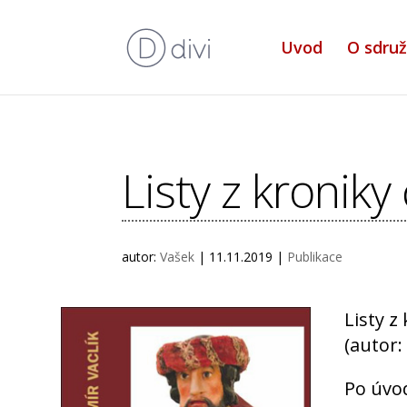
Uvod
O sdruž
Listy z kronik
autor:
Vašek
|
11.11.2019
|
Publikace
Listy z
(autor:
Po úvod