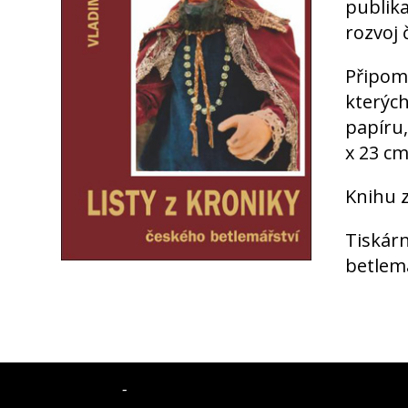
publik
rozvoj 
Připomí
kterých
papíru,
x 23 cm
Knihu z
Tiskárn
betlemá
-