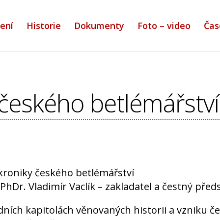
ení
Historie
Dokumenty
Foto – video
Čas
y českého betlémářství
 kroniky českého betlémářství
 PhDr. Vladimír Vaclík – zakladatel a čestný př
ních kapitolách věnovaných historii a vzniku če