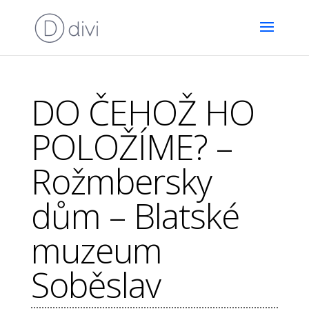
DO ČEHOŽ HO
POLOŽÍME? –
Rožmbersky
dům – Blatské
muzeum
Soběslav