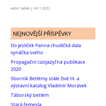
autor:
Vašek
|
24.11.2022
NEJNOVĚJŠÍ PŘÍSPĚVKY
Do jesliček Panna chudičká dala
synáčka svého
Propagační cizojazyčná publikace
2020
Sborník Betlémy stále živé III. a
výstavní katalog Vladimír Morávek
Táborský betlém
Stará řemesla