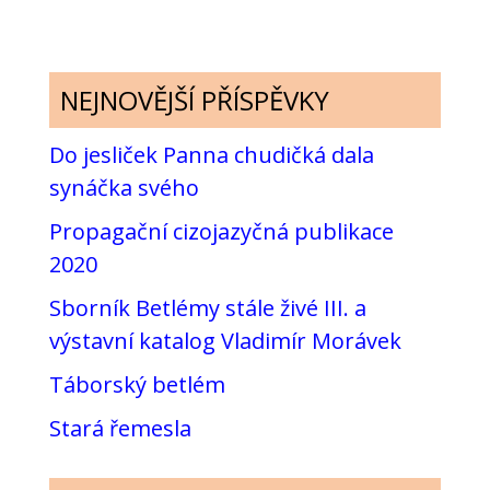
NEJNOVĚJŠÍ PŘÍSPĚVKY
Do jesliček Panna chudičká dala
synáčka svého
Propagační cizojazyčná publikace
2020
Sborník Betlémy stále živé III. a
výstavní katalog Vladimír Morávek
Táborský betlém
Stará řemesla