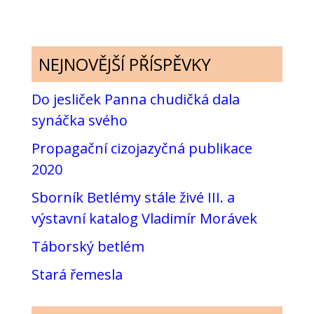
NEJNOVĚJŠÍ PŘÍSPĚVKY
Do jesliček Panna chudičká dala
synáčka svého
Propagační cizojazyčná publikace
2020
Sborník Betlémy stále živé III. a
výstavní katalog Vladimír Morávek
Táborský betlém
Stará řemesla