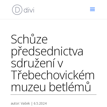
Schůze
předsednictva
sdružení v
Třebechovickém
muzeu betlémů
autor:
Vašek
|
6.5.2024