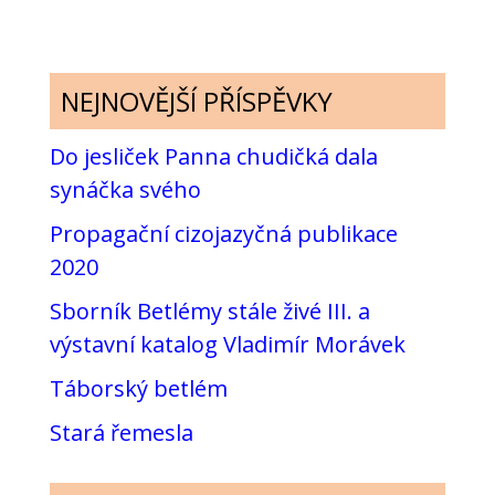
NEJNOVĚJŠÍ PŘÍSPĚVKY
Do jesliček Panna chudičká dala
synáčka svého
Propagační cizojazyčná publikace
2020
Sborník Betlémy stále živé III. a
výstavní katalog Vladimír Morávek
Táborský betlém
Stará řemesla