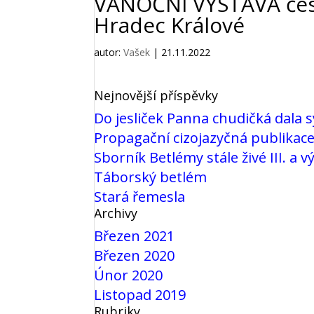
VÁNOČNÍ VÝSTAVA česk
Hradec Králové
autor:
Vašek
|
21.11.2022
Nejnovější příspěvky
Do jesliček Panna chudičká dala 
Propagační cizojazyčná publikac
Sborník Betlémy stále živé III. a 
Táborský betlém
Stará řemesla
Archivy
Březen 2021
Březen 2020
Únor 2020
Listopad 2019
Rubriky