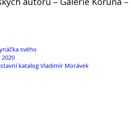
ých autorů – Galerie Koruna –
synáčka svého
e 2020
výstavní katalog Vladimír Morávek