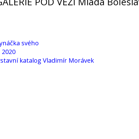
ALERIE POD VĚŽÍ Mladá Bolesla
synáčka svého
e 2020
výstavní katalog Vladimír Morávek