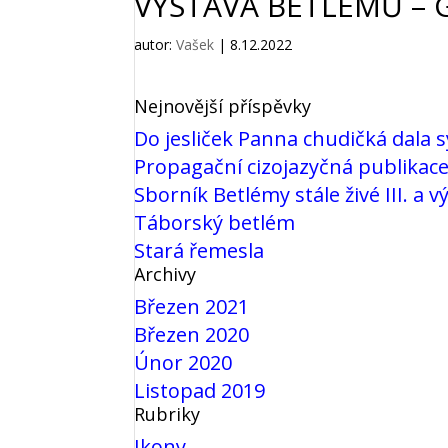
VÝSTAVA BETLÉMŮ – G
autor:
Vašek
|
8.12.2022
Nejnovější příspěvky
Do jesliček Panna chudičká dala 
Propagační cizojazyčná publikac
Sborník Betlémy stále živé III. a 
Táborský betlém
Stará řemesla
Archivy
Březen 2021
Březen 2020
Únor 2020
Listopad 2019
Rubriky
Ikony