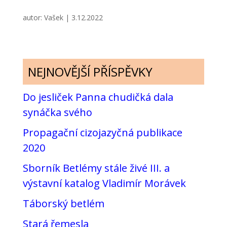
autor:
Vašek
|
3.12.2022
NEJNOVĚJŠÍ PŘÍSPĚVKY
Do jesliček Panna chudičká dala
synáčka svého
Propagační cizojazyčná publikace
2020
Sborník Betlémy stále živé III. a
výstavní katalog Vladimír Morávek
Táborský betlém
Stará řemesla