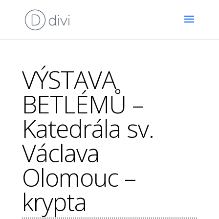
VÝSTAVA
BETLÉMŮ –
Katedrála sv.
Václava
Olomouc –
krypta